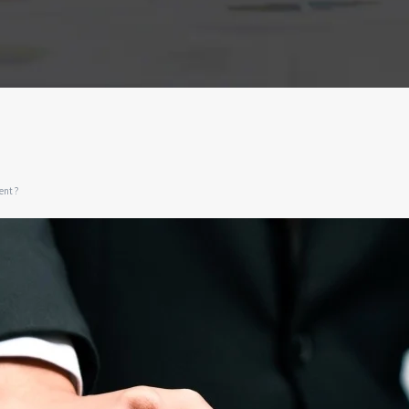
ent ?