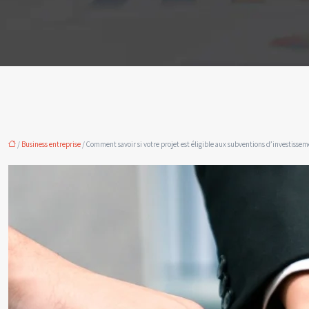
/
Business entreprise
/ Comment savoir si votre projet est éligible aux subventions d’investissem